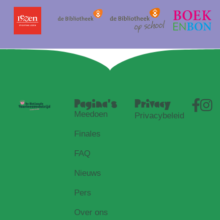
Pagina's
Privacy
Meedoen
Privacybeleid
Finales
FAQ
Nieuws
Pers
Over ons