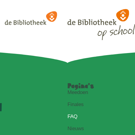
Pagina's
Meedoen
Finales
FAQ
Nieuws