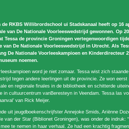
 de RKBS Willibrordschool ui Stadskanaal heeft op 16 ap
nale van De Nationale Voorleeswedstrijd gewonnen. Op 2
t Tessa de provincie Groningen vertegenwoordigen tijd
le van De Nationale Voorleeswedstrijd in Utrecht. Als Tes
lang De Nationale Voorleeskampioen en Kinderdirecteur 2
museum noemen.
rleeskampioen word je niet zomaar. Tessa wist zich staande
trijd tegen andere leerlingen uit de provincie. Ze won eerst
ale en regionale finales in de bibliotheek en schitterde uitein
ale in cultuurcentrum vanBeresteyn in Veendam. Tessa las vo
aanval’ van Rick Meijer.
ande uit jeugdboekenschrijfster Annejoke Smids, Ariënne D
e van der Star (Biblionet Groningen), was onder de indruk: 
g mee te nemen in haar verhaal. Ze had een krachtig fragme