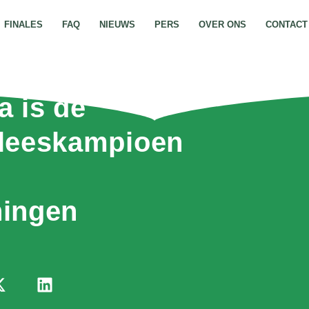
FINALES
FAQ
NIEUWS
PERS
OVER ONS
CONTACT
a is de
leeskampioen
ingen