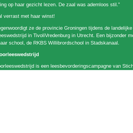
ing op haar gezicht lezen. De zaal was ademloos stil.”
l verrast met haar winst!
genwoordigt ze de provincie Groningen tijdens de landelijke
eeswedstrijd in TivoliVredenburg in Utrecht. Een bijzonder 
aar school, de RKBS Willibrordschool in Stadskanaal.
oorleeswedstrijd
orleeswedstrijd is een leesbevorderingscampagne van Stich
t de Bibliotheken. Met de wedstrijd willen de organisaties l
 alleen belangrijk, maar vooral ook heel leuk is. Meer inform
voorleeswedstrijd.nl
.
oorleeswedstrijd wordt mede mogelijk gemaakt door Nederl