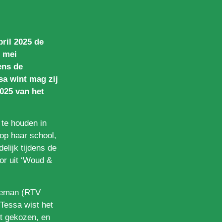
ril 2025 de
0 mei
ens de
sa wint mag zij
025 van het
 te houden in
 op haar school,
delijk tijdens de
or uit ‘Woud &
ozeman (RTV
“Tessa wist het
nt gekozen, en