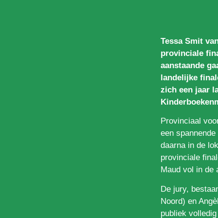
Tessa Smit van
provinciale fi
aanstaande gaa
landelijke fina
zich een jaar 
Kinderboeken
Provinciaal voo
een spannende s
daarna in de lok
provinciale fin
Maud vol in de 
De jury, besta
Noord) en Angèl
publiek volledi