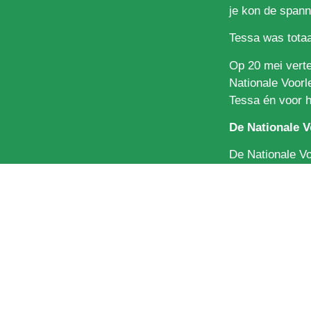
je kon de spann
Tessa was totaa
Op 20 mei verte
Nationale Voorl
Tessa én voor h
De Nationale V
De Nationale Vo
samenwerking me
(voor)lezen niet
www.denationale
De Nationale V
Boekenbon BV.