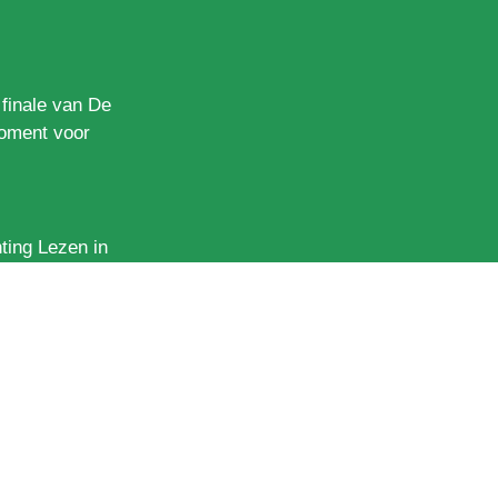
 finale van De
moment voor
ting Lezen in
aten zien dat
atie via
andse