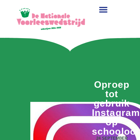
Oproep
tot
gebruik
Instagram
op
schooloo
24 SEPTEMBER