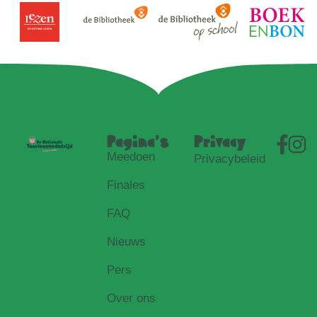
Pagina's
Privacy
Meedoen
Privacybeleid
Finales
FAQ
Nieuws
Pers
Over ons