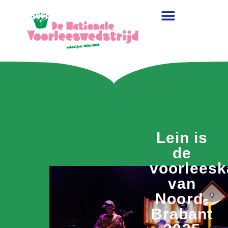
Lein is
de
voorlees
van
Noord-
Brabant