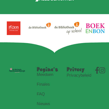
Pagina's
Privacy
Meedoen
Privacybeleid
Finales
FAQ
Nieuws