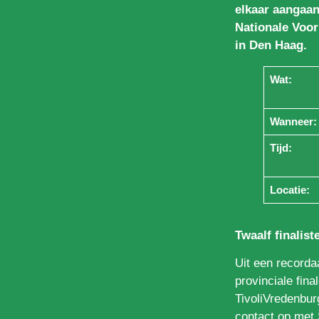
elkaar aangaan
Nationale Voo
in Den Haag.
Wat:
Wanneer:
Tijd:
Locatie:
Twaalf finalist
Uit een recorda
provinciale fina
TivoliVredenbur
contact op met 