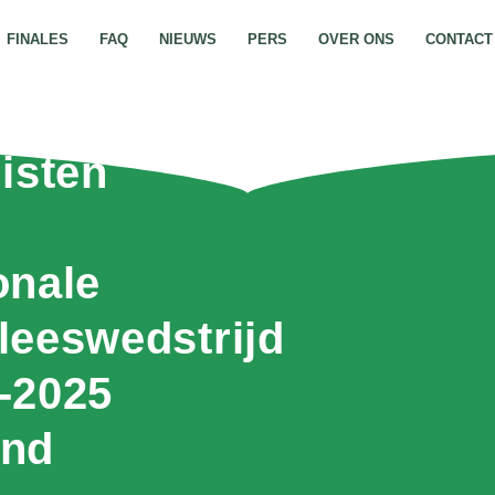
FINALES
FAQ
NIEUWS
PERS
OVER ONS
CONTACT
listen
onale
leeswedstrijd
-2025
end