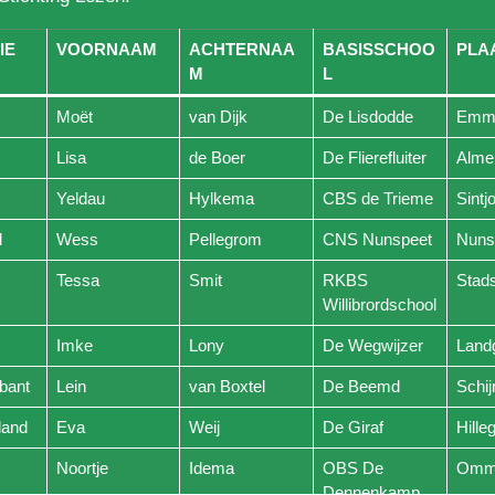
IE
VOORNAAM
ACHTERNAA
BASISSCHOO
PLA
M
L
Moët
van Dijk
De Lisdodde
Emm
Lisa
de Boer
De Flierefluiter
Alme
Yeldau
Hylkema
CBS de Trieme
Sint
d
Wess
Pellegrom
CNS Nunspeet
Nuns
Tessa
Smit
RKBS
Stad
Willibrordschool
Imke
Lony
De Wegwijzer
Land
bant
Lein
van Boxtel
De Beemd
Schij
land
Eva
Weij
De Giraf
Hill
Noortje
Idema
OBS De
Omm
Dennenkamp