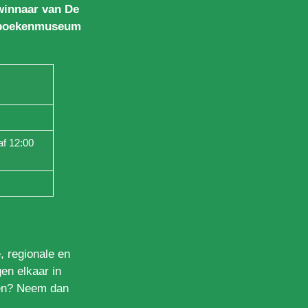
winnaar van De
erboekenmuseum
af 12:00
, regionale en
gen elkaar in
sten? Neem dan