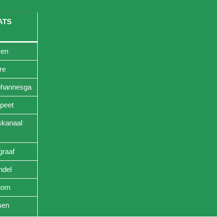
ATS
en
re
johannesga
peet
skanaal
graaf
ndel
egom
en