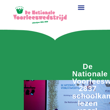
De
Nationale
Voorleesw
2837
schoolka
lezen