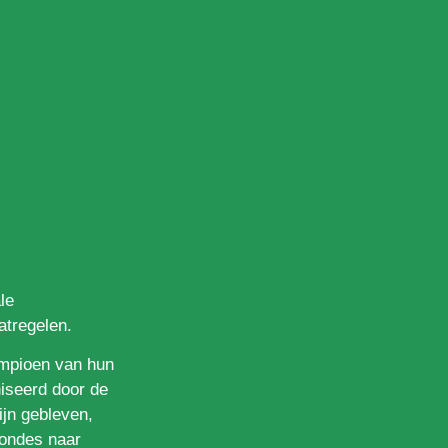
le
tregelen.
ampioen van hun
iseerd door de
ijn gebleven,
rondes naar