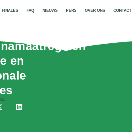
FINALES
FAQ
NIEUWS
PERS
OVER ONS
CONTACT
namaatregelen
le en
onale
es
021