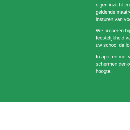
eigen inzicht e
geldende maatre
insturen van vo
We proberen bij 
feestelijkheid 
uw school de l
In april en mei 
schermen denken
hoogte.