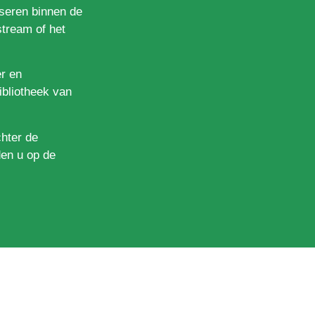
iseren binnen de
tream of het
er en
ibliotheek van
chter de
den u op de